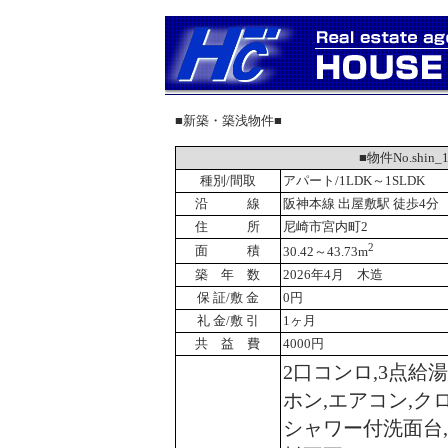
■新築・築浅物件■
■物件No.shi
種別/間取
アパート/1LDK～1SLDK
沿 線
阪神本線 出屋敷駅 徒歩4分
住 所
尼崎市宮内町2
2
面 積
30.42～43.73m
築 年 数
2026年4月 木造
保 証/敷 金
0円
礼 金/敷 引
1ヶ月
共 益 費
4000円
2口コンロ,3点給
ホン,エアコン,ク
シャワー付洗面台