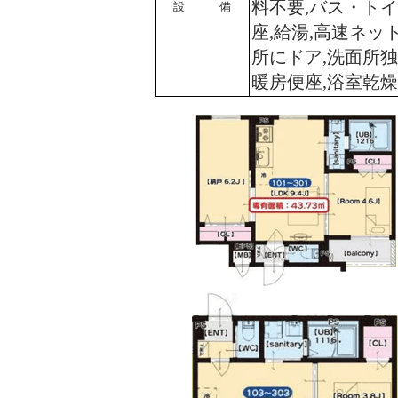
料不要,バス・トイ
設 備
座,給湯,高速ネッ
所にドア,洗面所独
暖房便座,浴室乾燥