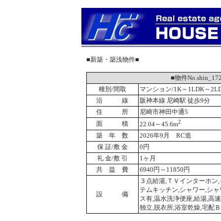
■新築・築浅物件■
■物件No.shin
種別/間取
マンション/1K～1LDK～2L
沿 線
阪神本線 尼崎駅 徒歩9分
住 所
尼崎市神田中通5
2
面 積
22.04～45.6m
築 年 数
2026年9月 RC造
保 証/敷 金
0円
礼 金/敷 引
1ヶ月
共 益 費
6940円～11850円
３点給湯,ＴＶインターホン
テムキッチン,シャワー,シャ
設 備
ス有,温水洗浄便座,給湯,高
独立,脱衣所,浴室乾燥,宅配