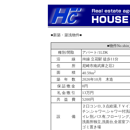
■新築・築浅物件■
■物件No.sh
種別/間取
アパート/1LDK
沿 線
JR線 立花駅 徒歩11分
住 所
尼崎市南武庫之荘2
2
面 積
40.59m
築 年 数
2026年10月 木造
保 証/敷 金
0円
礼 金/敷 引
13万円
共 益 費
5200円
２口コンロ,３点給湯,ＴＶイ
チン,シャワー,シャワー付洗
設 備
イレ別,バス有,フローリング
洗面所独立,洗面台,全居室フ
ゴミ置き場