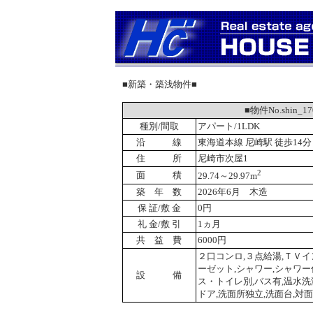
■新築・築浅物件■
■物件No.shin_
種別/間取
アパート/1LDK
沿 線
東海道本線 尼崎駅 徒歩14分
住 所
尼崎市次屋1
2
面 積
29.74～29.97m
築 年 数
2026年6月 木造
保 証/敷 金
0円
礼 金/敷 引
1ヵ月
共 益 費
6000円
２口コンロ,３点給湯,ＴＶイ
ーゼット,シャワー,シャワー
設 備
ス・トイレ別,バス有,温水洗
ドア,洗面所独立,洗面台,対