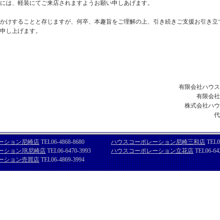
には、軽装にてご来店されますようお願い申しあげます。
かけすることと存じますが、何卒、本趣旨をご理解の上、引き続きご支援お引き立
申し上げます。
有限会社ハウス
有限会社
株式会社ハウ
代
ーション尼崎店
TEL06-4868-8680
ハウスコーポレーション尼崎三和店
TEL0
ーションJR尼崎店
TEL06-6470-3993
ハウスコーポレーション立花店
TEL06-64
ーション売買店
TEL06-4869-3994